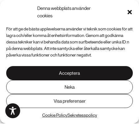
Denna webbplats använder
cookies
För att ge de bästa upplevelserna använder vi teknik som cookies för att
Ny webbplats som lyfter tryggare köp
lagra och/eller komma åt enhetsinformation. Genom att godkänna
av bostadsrätter
dessa tekniker kan vi behandla data som surfbeteende eller unika ID:n
på denna webbplats. Att inte samtycka eller återkalla samtycke kan
Analyskollen
påverka vissa funktioner och funktioner negativt.
Acceptera
Neka
Visa preferenser
Cookie Policy
Sekretesspolicy