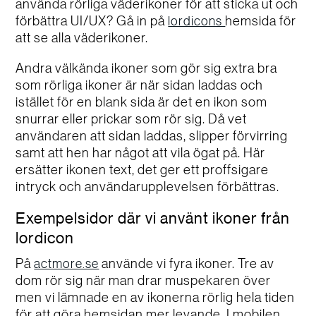
använda rörliga väderikoner för att sticka ut och
förbättra UI/UX? Gå in på
hemsida för
lordicons
att se alla väderikoner.
Andra välkända ikoner som gör sig extra bra
som rörliga ikoner är när sidan laddas och
istället för en blank sida är det en ikon som
snurrar eller prickar som rör sig. Då vet
användaren att sidan laddas, slipper förvirring
samt att hen har något att vila ögat på. Här
ersätter ikonen text, det ger ett proffsigare
intryck och användarupplevelsen förbättras.
Exempelsidor där vi använt ikoner från
lordicon
På
använde vi fyra ikoner. Tre av
actmore.se
dom rör sig när man drar muspekaren över
men vi lämnade en av ikonerna rörlig hela tiden
för att göra hemsidan mer levande. I mobilen