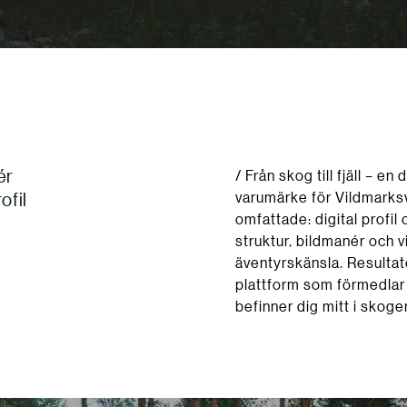
ér
/ Från skog till fjäll – e
ofil
varumärke för Vildmarksv
omfattade: digital profi
struktur, bildmanér och 
äventyrskänsla. Resultat
plattform som förmedlar k
befinner dig mitt i skoge