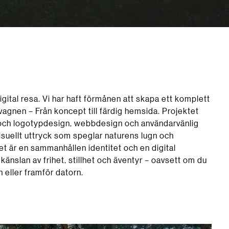
n digital resa. Vi har haft förmånen att skapa ett komplett
agnen – Från koncept till färdig hemsida. Projektet
l och logotypdesign, webbdesign och användarvänlig
visuellt uttryck som speglar naturens lugn och
et är en sammanhållen identitet och en digital
änslan av frihet, stillhet och äventyr – oavsett om du
n eller framför datorn.