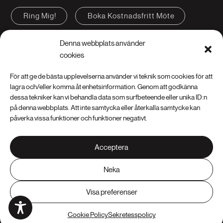
Ring Mig!
Boka Kostnadsfritt Möte
Kontakta oss
FAQ
Denna webbplats använder
cookies
För att ge de bästa upplevelserna använder vi teknik som cookies för att
lagra och/eller komma åt enhetsinformation. Genom att godkänna
dessa tekniker kan vi behandla data som surfbeteende eller unika ID:n
på denna webbplats. Att inte samtycka eller återkalla samtycke kan
Instagram
LinkedIn
Facebook
påverka vissa funktioner och funktioner negativt.
YouTube
Pinterest
Acceptera
Neka
Skicka kunduppgifter
|
Cookie Policy (EU)
|
Integritetspolicy (EU)
Visa preferenser
© 2026 - Insign AB | Webbdesign av Insign
Cookie Policy
Sekretesspolicy