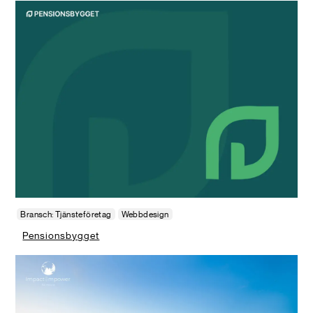
Bransch: Tjänsteföretag
Webbdesign
Pensionsbygget