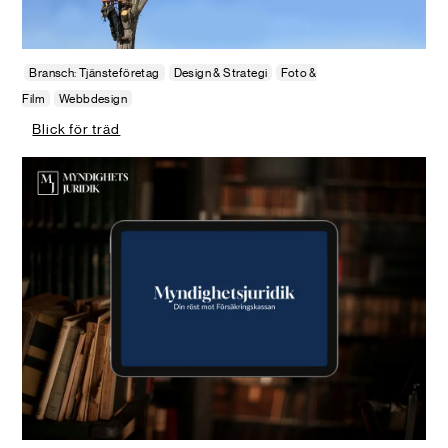
Bransch: Tjänsteföretag
Design & Strategi
Foto &
Film
Webbdesign
Blick för träd