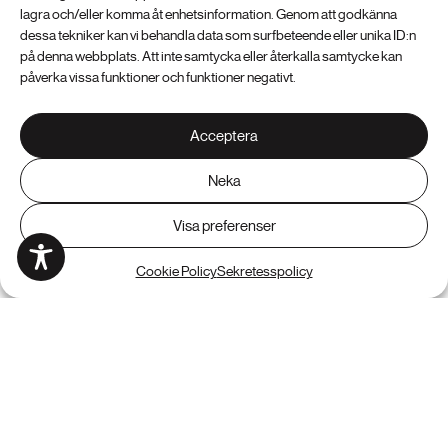
lagra och/eller komma åt enhetsinformation. Genom att godkänna
dessa tekniker kan vi behandla data som surfbeteende eller unika ID:n
på denna webbplats. Att inte samtycka eller återkalla samtycke kan
påverka vissa funktioner och funktioner negativt.
Acceptera
Bransch: Tjänsteföretag
Webbdesign
Neka
Downtown Advisors
Visa preferenser
Cookie Policy
Sekretesspolicy