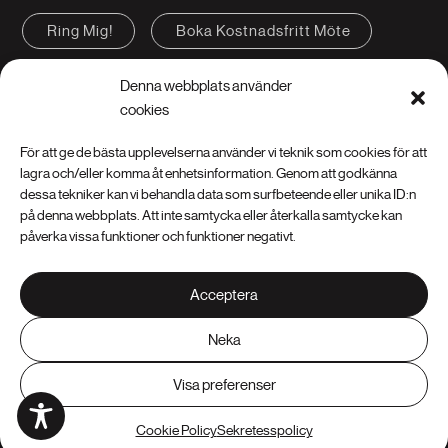
Ring Mig!
Boka Kostnadsfritt Möte
Kontakta oss
FAQ
Denna webbplats använder
cookies
För att ge de bästa upplevelserna använder vi teknik som cookies för att
lagra och/eller komma åt enhetsinformation. Genom att godkänna
dessa tekniker kan vi behandla data som surfbeteende eller unika ID:n
på denna webbplats. Att inte samtycka eller återkalla samtycke kan
Instagram
LinkedIn
Facebook
påverka vissa funktioner och funktioner negativt.
YouTube
Pinterest
Acceptera
Neka
Skicka kunduppgifter
|
Cookie Policy (EU)
|
Integritetspolicy (EU)
Visa preferenser
© 2026 - Insign AB | Webbdesign av Insign
Cookie Policy
Sekretesspolicy