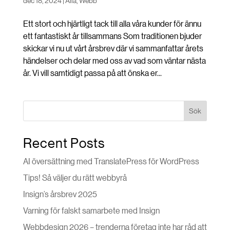
dec 18, 2024
|
Alla
,
Webb
Ett stort och hjärtligt tack till alla våra kunder för ännu
ett fantastiskt år tillsammans Som traditionen bjuder
skickar vi nu ut vårt årsbrev där vi sammanfattar årets
händelser och delar med oss av vad som väntar nästa
år. Vi vill samtidigt passa på att önska er...
Sök
Recent Posts
AI översättning med TranslatePress för WordPress
Tips! Så väljer du rätt webbyrå
Insign’s årsbrev 2025
Varning för falskt samarbete med Insign
Webbdesign 2026 – trenderna företag inte har råd att