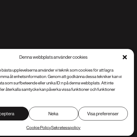
Denna webbplats använder cookies
e bästa upplevelserna använder vi teknik som cookies för att lagra
omma åt enhetsinformation. Genom att godkänna dessa tekniker kan vi
ta som surfbeteende eller unika ID:n på denna webbplats. Att inte
ler återkalla samtycke kan påverka vissa funktioner och funktioner
ceptera
Neka
Visa preferenser
© 2026 - Insign AB | Webbdesign av Insign
Cookie Policy
Sekretesspolicy