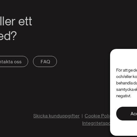
ler ett
med?
ntakta oss
FAQ
För att ge d
och/eller k
behandla da
samtycka el
negativt.
Ac
Skicka kunduppgifter
|
Cookie Policy (EU)
|
Integritetspolicy (EU)