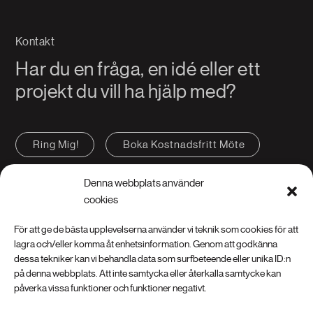
Kontakt
Har du en fråga, en idé eller ett
projekt du vill ha hjälp med?
Ring Mig!
Boka Kostnadsfritt Möte
Kontakta oss
FAQ
Denna webbplats använder
cookies
För att ge de bästa upplevelserna använder vi teknik som cookies för att
lagra och/eller komma åt enhetsinformation. Genom att godkänna
dessa tekniker kan vi behandla data som surfbeteende eller unika ID:n
på denna webbplats. Att inte samtycka eller återkalla samtycke kan
Instagram
LinkedIn
Facebook
påverka vissa funktioner och funktioner negativt.